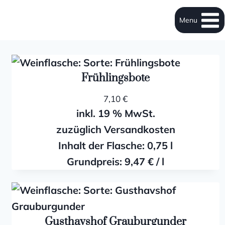
Menu
Frühlingsbote
7,10
€
inkl. 19 % MwSt.
zuzüglich Versandkosten
Inhalt der Flasche: 0,75
l
Grundpreis:
9,47
€
/
l
Gusthavshof Grauburgunder