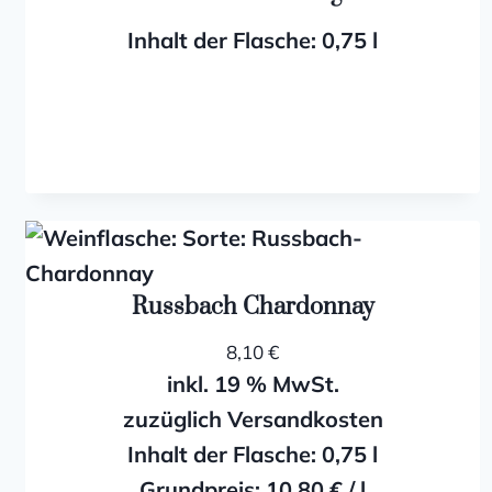
Inhalt der Flasche: 0,75
l
Russbach Chardonnay
8,10
€
inkl. 19 % MwSt.
zuzüglich Versandkosten
Inhalt der Flasche: 0,75
l
Grundpreis:
10,80
€
/
l