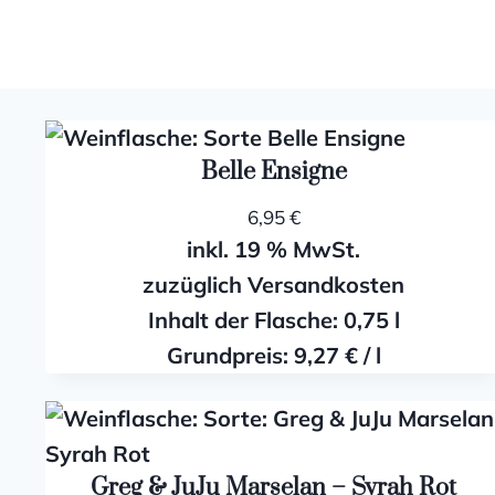
Zum
Inhalt
springen
Belle Ensigne
6,95
€
inkl. 19 % MwSt.
zuzüglich Versandkosten
Inhalt der Flasche: 0,75
l
Grundpreis:
9,27
€
/
l
Greg & JuJu Marselan – Syrah Rot