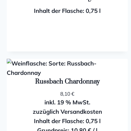
Inhalt der Flasche: 0,75
l
Russbach Chardonnay
8,10
€
inkl. 19 % MwSt.
zuzüglich Versandkosten
Inhalt der Flasche: 0,75
l
Grundpreis:
10,80
€
/
l