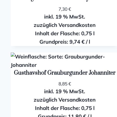
7,30
€
inkl. 19 % MwSt.
zuzüglich Versandkosten
Inhalt der Flasche: 0,75
l
Grundpreis:
9,74
€
/
l
Gusthavshof Grauburgunder Johanniter
8,85
€
inkl. 19 % MwSt.
zuzüglich Versandkosten
Inhalt der Flasche: 0,75
l
Grundpreis:
11,80
€
/
l