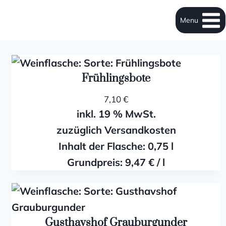
Menu
Frühlingsbote
7,10
€
inkl. 19 % MwSt.
zuzüglich Versandkosten
Inhalt der Flasche: 0,75
l
Grundpreis:
9,47
€
/
l
Gusthavshof Grauburgunder